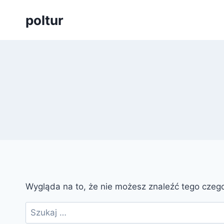
Przejdź
poltur
do
treści
Wygląda na to, że nie możesz znaleźć tego cze
Szukaj: