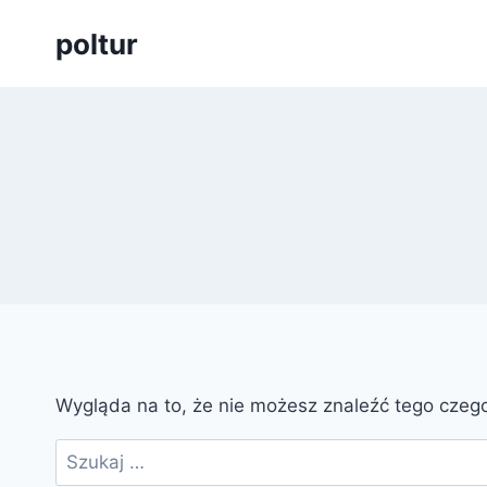
Przejdź
poltur
do
treści
Wygląda na to, że nie możesz znaleźć tego cze
Szukaj: