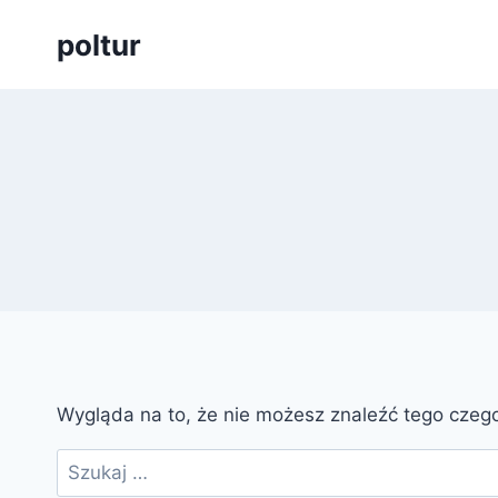
Przejdź
poltur
do
treści
Wygląda na to, że nie możesz znaleźć tego cze
Szukaj: