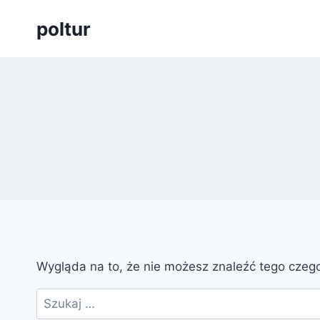
Przejdź
poltur
do
treści
Wygląda na to, że nie możesz znaleźć tego cze
Szukaj: