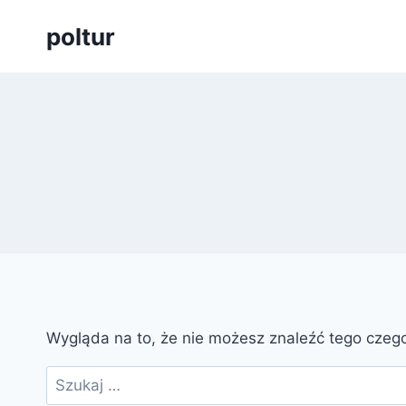
Przejdź
poltur
do
treści
Wygląda na to, że nie możesz znaleźć tego cze
Szukaj: