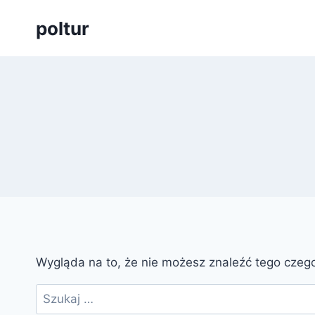
Przejdź
poltur
do
treści
Wygląda na to, że nie możesz znaleźć tego cze
Szukaj: