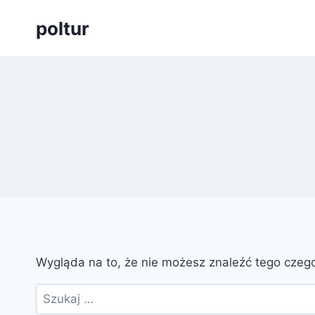
Przejdź
poltur
do
treści
Wygląda na to, że nie możesz znaleźć tego cze
Szukaj: