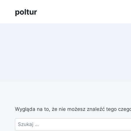
Przejdź
poltur
do
treści
Wygląda na to, że nie możesz znaleźć tego cze
Szukaj: