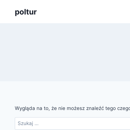
Przejdź
poltur
do
treści
Wygląda na to, że nie możesz znaleźć tego cze
Szukaj: