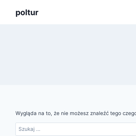
Przejdź
poltur
do
treści
Wygląda na to, że nie możesz znaleźć tego cze
Szukaj: