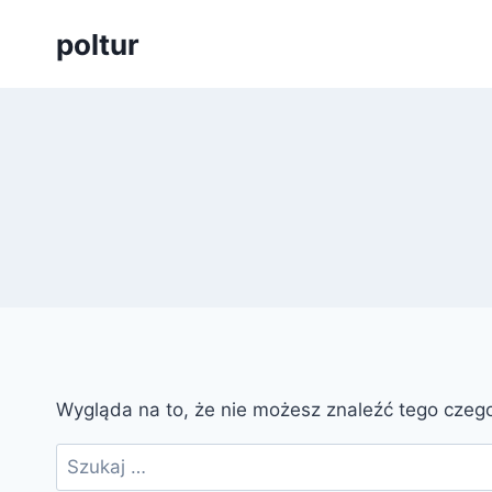
Przejdź
poltur
do
treści
Wygląda na to, że nie możesz znaleźć tego cze
Szukaj: