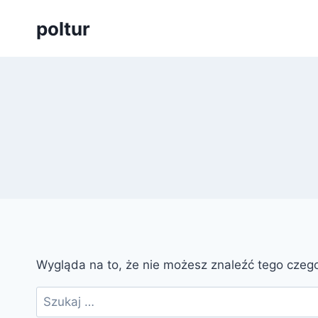
Przejdź
poltur
do
treści
Wygląda na to, że nie możesz znaleźć tego cze
Szukaj: