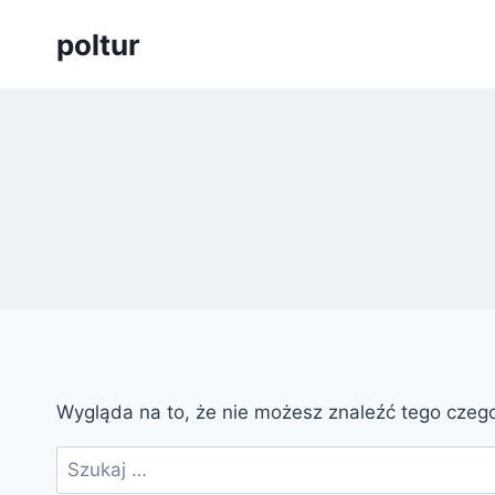
Przejdź
poltur
do
treści
Wygląda na to, że nie możesz znaleźć tego cze
Szukaj: