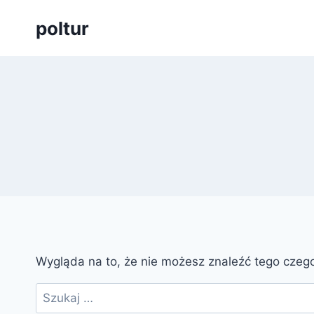
Przejdź
poltur
do
treści
Wygląda na to, że nie możesz znaleźć tego cze
Szukaj: