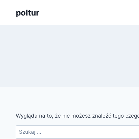
Przejdź
poltur
do
treści
Wygląda na to, że nie możesz znaleźć tego cze
Szukaj: