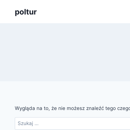
Przejdź
poltur
do
treści
Wygląda na to, że nie możesz znaleźć tego cze
Szukaj: