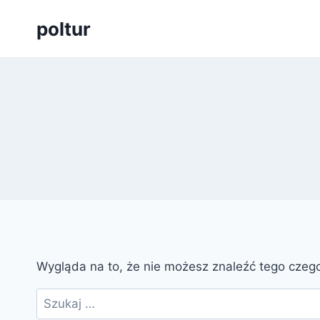
Przejdź
poltur
do
treści
Wygląda na to, że nie możesz znaleźć tego cze
Szukaj: